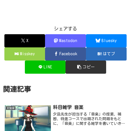
シェアする
X
Mastodon
Bluesky
Misskey
Facebook
はてブ
LINE
コピー
関連記事
科目雑学 音楽
お勉強
夕凪先生が担当する「音楽」の授業、補
習、特進コースで出題された問題をもと
に、「音楽」に関する雑学を書いていきま
す。記事は分野ごとに見出しを付けて、随