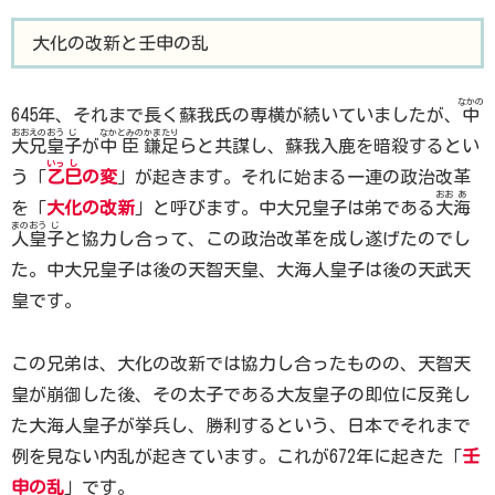
大化の改新と壬申の乱
なかの
645年、それまで長く蘇我氏の専横が続いていましたが、
中
おお
えの
おう
じ
なか
とみの
かま
たり
大
兄
皇
子
が
中
臣
鎌
足
らと共謀し、蘇我入鹿を暗殺するとい
いっ
し
う「
乙
巳
の変
」が起きます。それに始まる一連の政治改革
おお
あ
を「
大化の改新
」と呼びます。中大兄皇子は弟である
大
海
まの
おう
じ
人
皇
子
と協力し合って、この政治改革を成し遂げたのでし
た。中大兄皇子は後の天智天皇、大海人皇子は後の天武天
皇です。
この兄弟は、大化の改新では協力し合ったものの、天智天
皇が崩御した後、その太子である大友皇子の即位に反発し
た大海人皇子が挙兵し、勝利するという、日本でそれまで
例を見ない内乱が起きています。これが672年に起きた「
壬
申の乱
」です。