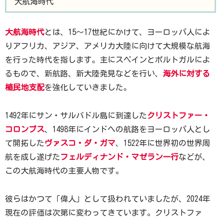
大航海時代
大航海時代
とは、15～17世紀にかけて、ヨーロッパ人によ
りアフリカ、アジア、アメリカ大陸に向けて大規模な航海
を行った時代を指します。主にスペインとポルトガルによ
るもので、新航路、新大陸発見などを行い、
海外に対する
植民地支配
を強化していきました。
1492年にサン・サルバドル島に到達した
クリストファー・
コロンブス
、1498年にインドへの航路をヨーロッパ人とし
て開拓した
ヴァスコ・ダ・ガマ
、1522年に世界初の世界周
航を成し遂げた
フェルディナンド・マゼラン一行
などが、
この大航海時代の主要人物です。
彼らはかつて「偉人」として扱われていましたが、2024年
現在の評価は次第に変わってきています。クリストファ