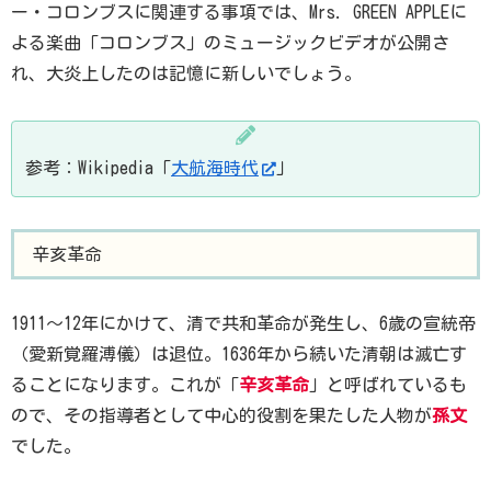
ー・コロンブスに関連する事項では、Mrs. GREEN APPLEに
よる楽曲「コロンブス」のミュージックビデオが公開さ
れ、大炎上したのは記憶に新しいでしょう。
参考：Wikipedia「
大航海時代
」
辛亥革命
1911～12年にかけて、清で共和革命が発生し、6歳の宣統帝
（愛新覚羅溥儀）は退位。1636年から続いた清朝は滅亡す
ることになります。これが「
辛亥革命
」と呼ばれているも
ので、その指導者として中心的役割を果たした人物が
孫文
でした。