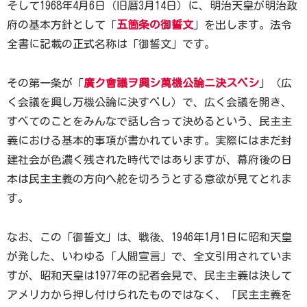
そして1968年4月6日（旧暦3月14日）に、明治天皇が明治政
府の基本方針として「
五箇条の御誓文
」を出します。法令
全書に記載の正式名称は「御誓文」です。
その第一条が「
廣ク會議ヲ興シ萬機公論ニ決スベシ
」（広
く会議を興し万機公論に決すべし）で、広く会議を開き、
すべてのことをみんなで話し合って決めるという、民主主
義における基本的事項が書かれています。実際にはまだ封
建社会が色濃く残された時代ではありますが、幕府後の日
本は民主主義の方向へ舵を切ろうとする意欲が見てとれま
す。
なお、この「御誓文」は、戦後、1946年1月1日に昭和天皇
が発した、いわゆる「人間宣言」で、全文引用されていま
すが、昭和天皇は1977年の記者会見で、民主主義は決して
アメリカから押し付けられたものではなく、「民主主義を