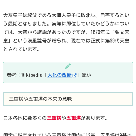
大友皇子は叔父である大海人皇子に敗北し、自害するとい
う最期となりました。実際に即位していたかどうかについ
ては、大昔から諸説があったのですが、1870年に「弘文天
皇」という漢風諡号が贈られ、現在では正式に第39代天皇
とされています。
参考：Wikipedia「
大化の改新
」ほか
三重塔や五重塔の本来の意味
日本各地に数多くの
三重塔
や
五重塔
があります。
国宝に指定されている三重塔は国内に13基、五重塔は9基あ