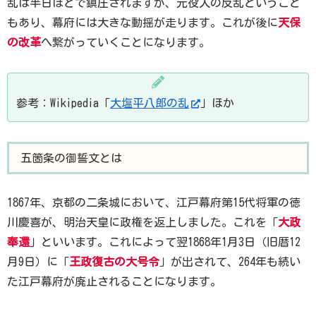
乱は半日ほどで鎮圧されますが、元役人の反乱ということ
もあり、幕府には大きな動揺が走ります。これが後に
天保
の改革
へ繋がっていくことになります。
参考：Wikipedia「
大塩平八郎の乱
」ほか
五箇条の御誓文とは
1867年、京都の二条城において、江戸幕府第15代将軍の徳
川慶喜が、明治天皇に政権を返上しました。これを「
大政
奉還
」といいます。これによって翌1868年1月3日（旧暦12
月9日）に「
王政復古の大号令
」が出されて、264年も続い
た江戸幕府が廃止されることになります。