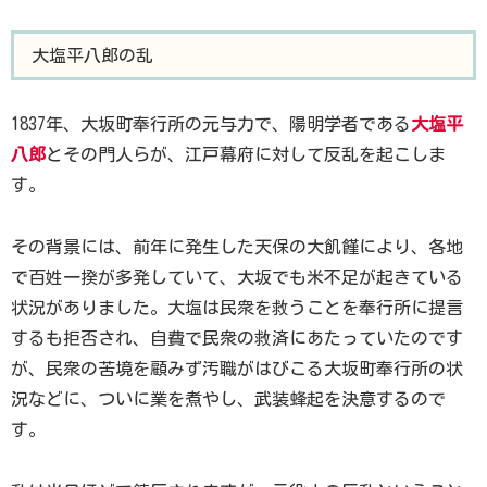
大塩平八郎の乱
1837年、大坂町奉行所の元与力で、陽明学者である
大塩平
八郎
とその門人らが、江戸幕府に対して反乱を起こしま
す。
その背景には、前年に発生した天保の大飢饉により、各地
で百姓一揆が多発していて、大坂でも米不足が起きている
状況がありました。大塩は民衆を救うことを奉行所に提言
するも拒否され、自費で民衆の救済にあたっていたのです
が、民衆の苦境を顧みず汚職がはびこる大坂町奉行所の状
況などに、ついに業を煮やし、武装蜂起を決意するので
す。