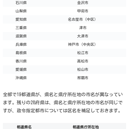
石川県
金沢市
山梨県
甲府市
愛知県
名古屋市（中区）
三重県
津市
滋賀県
大津市
兵庫県
神戸市（中央区）
島根県
松江市
香川県
高松市
愛媛県
松山市
沖縄県
那覇市
全部で19都道県が、県名と県庁所在地の市名が異なってい
ます。残りの28府県は、県名と県庁所在地の市名が同じで
すが、政令指定都市については区名を補足しておきます。
都道県名
都道県庁所在地