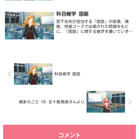
時追加します。各分野の記事を、新しい順
に掲載していきます。時々チェックしてみ
てください☆楽器...
科目雑学 国語
お勉強
宮下先生が担当する「国語」の授業、補
習、特進コースで出題された問題をもと
に、「国語」に関する雑学を書いていきま
す。記事は分野ごとに見出しを付けて、随
時追加します。各分野の記事を、新しい順
に掲載していきます。時々チェックしてみ
てください☆漢字...
科目雑学 国語
頼まれごと (4) 五十嵐飛鳥さんより
コメント