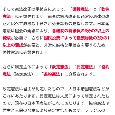
そして憲法改正の手続きによって、「
硬性憲法
」と「
軟性
憲法
」に分類されます。前者は憲法改正に通常の法律の改
正と比べて厳格な手続きが必要なものを指します。日本国
憲法は国会の発議により、
各議院の総議員の3分の2以上の
賛成
が必要で、さらに
国民投票によって投票総数の2分の1
以上の賛成
が必要と、非常に厳格な手続きを要するため、
硬性憲法に分類されます。
さらに制定主体によって「
欽定憲法
」「
民定憲法
」「
協約
憲法
（議定憲法）」「
条約憲法
」に分類されます。
欽定憲法は君主が制定したもので、大日本帝国憲法などが
これにあたります。民定憲法は人民によって制定されたも
ので、現在の日本国憲法がこれにあたります。協約憲法は
君主と人民の合意により制定されたもので、フランスの