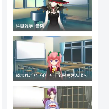
科目雑学 音楽
頼まれごと (4) 五十嵐飛鳥さんより